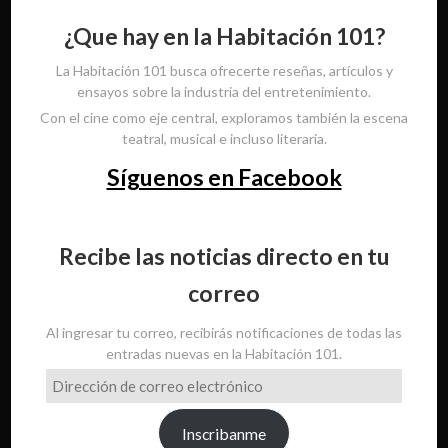
¿Que hay en la Habitación 101?
La Habitación 101 busca ofrecerte reseñas, artículos y
ensayos sobre la industria del entretenimiento.
Con el cine como eje central, exploramos también la escena
teatral, musical e incluso literaria.
Síguenos en Facebook
Recibe las noticias directo en tu
correo
Al ingresar tu correo, recibirás notificaciones de todas las
entradas nuevas en la Habitación 101.
Dirección
de
correo
Inscribanme
electrónico