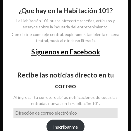
¿Que hay en la Habitación 101?
La Habitación 101 busca ofrecerte reseñas, artículos y
ensayos sobre la industria del entretenimiento.
Con el cine como eje central, exploramos también la escena
teatral, musical e incluso literaria.
Síguenos en Facebook
Recibe las noticias directo en tu
correo
Al ingresar tu correo, recibirás notificaciones de todas las
entradas nuevas en la Habitación 101.
Dirección
de
correo
Inscribanme
electrónico