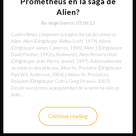
Prometheus en la saga de
Alien?
By
Jorge Guerra |
01.06.12
Cuatro filmes componen la espina dorsal del universo
Alien: Alien (Dirigida por Ridley Scott, 1979), Aliens
(Dirigida por James Cameron, 1986), Alien 3 (Dirigida por
David Fincher, 1992) y, finalmente, Alien Resurrection
(Dirigida por Jean-Pierre Jeunet, 1997). Adicionalmente
se crearon dos películas, Alien Vs. Predator (Dirigida por
Paul W.S. Anderson, 2004) y Aliens Vs. Predators:
Requiem (Dirigida por Colin y Greg Strause, 2007).
Desde su estreno, la popularidad de la serie ha sido un
imán…
Continue reading