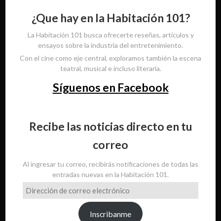
¿Que hay en la Habitación 101?
La Habitación 101 busca ofrecerte reseñas, artículos y
ensayos sobre la industria del entretenimiento.
Con el cine como eje central, exploramos también la escena
teatral, musical e incluso literaria.
Síguenos en Facebook
Recibe las noticias directo en tu
correo
Al ingresar tu correo, recibirás notificaciones de todas las
entradas nuevas en la Habitación 101.
Dirección
de
correo
Inscribanme
electrónico