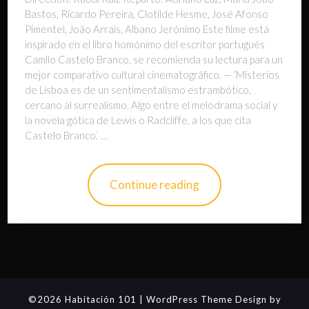
Bastos, Ricardo Pereira, Clotilde Hesme, José Afonso
Pimentel, João Arrais, Albano Jerónimo Este filme está
inspirado en el libro homónimo del escritor portugués
Camilo Castelo Branco, se recomienda su lectura para un
mejor comparativo cultural cinematográfico. — ‘Misterios
de Lisboa es de un sentimentalismo estrambótico,
cercano al surrealismo. Algo entre el melodrama social y
la novela gótica de Lewis o Radcliffe, a los que cita
Castelo Branco.’ …
Continue reading
©2026 Habitación 101
| WordPress Theme Design by