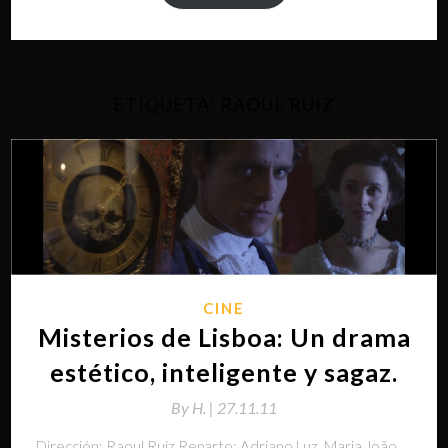
ETIQUETA:
RAOUL RUIZ
CINE
Misterios de Lisboa: Un drama
estético, inteligente y sagaz.
By
H. |
27.11.11
Dirección: Raoul Ruiz Reparto: Adriano Luz, Maria João