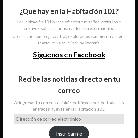
¿Que hay en la Habitación 101?
La Habitación 101 busca ofrecerte reseñas, artículos y
ensayos sobre la industria del entretenimiento.
Con el cine como eje central, exploramos también la escena
teatral, musical e incluso literaria.
Síguenos en Facebook
Recibe las noticias directo en tu
correo
Al ingresar tu correo, recibirás notificaciones de todas las
entradas nuevas en la Habitación 101.
Dirección
de
correo
Inscribanme
electrónico