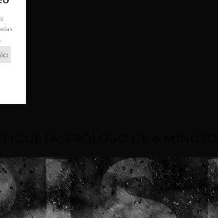
ás
radas
.
ETIQUETA:
PRÓLOGO DE 6 MINUTO