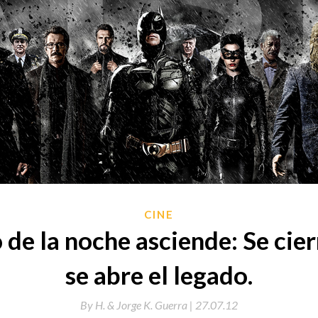
CINE
 de la noche asciende: Se cierr
se abre el legado.
By
H. & Jorge K. Guerra |
27.07.12