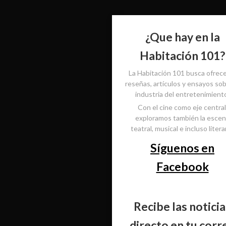
¿Que hay en la
Habitación 101?
La Habitación 101 busca ofrec
reseñas, artículos y ensayos sob
industria del entretenimient
Con el cine como eje central
exploramos también la esce
teatral, musical e incluso literar
Síguenos en
Facebook
Recibe las noticia
directo en tu corr