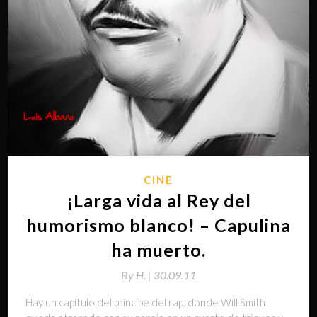
CINE
¡Larga vida al Rey del
humorismo blanco! – Capulina
ha muerto.
By
H. |
30.09.11
Hay un capítulo del príncipe del rap, donde Will Smith