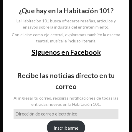
¿Que hay en la Habitación 101?
La Habitación 101 busca ofrecerte reseñas, artículos y
ensayos sobre la industria del entretenimiento.
Con el cine como eje central, exploramos también la escena
teatral, musical e incluso literaria.
Síguenos en Facebook
Recibe las noticias directo en tu
correo
Al ingresar tu correo, recibirás notificaciones de todas las
entradas nuevas en la Habitación 101.
Dirección
de
correo
Inscribanme
electrónico