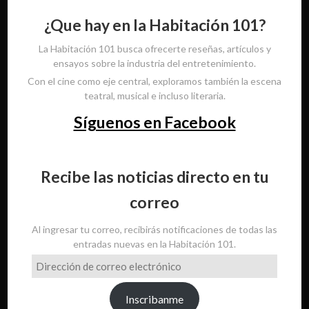
¿Que hay en la Habitación 101?
La Habitación 101 busca ofrecerte reseñas, artículos y
ensayos sobre la industria del entretenimiento.
Con el cine como eje central, exploramos también la escena
teatral, musical e incluso literaria.
Síguenos en Facebook
Recibe las noticias directo en tu
correo
Al ingresar tu correo, recibirás notificaciones de todas las
entradas nuevas en la Habitación 101.
Dirección
de
correo
Inscribanme
electrónico