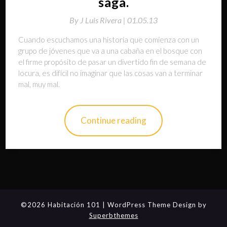
saga.
By
J Luis Rivera |
01.05.13
Cuando escuchamos una historia que comienza con un
grupo de jóvenes que va a una cabaña en el bosque con
el firme propósito de pasar un divertido fin de semana de
locura, es difícil no imaginar que las cosas van a terminar
mal, muy mal.
Continue reading
©2026 Habitación 101
| WordPress Theme Design by
Superbthemes