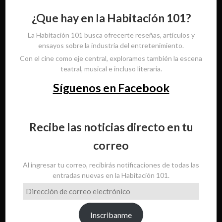
¿Que hay en la Habitación 101?
La Habitación 101 busca ofrecerte reseñas, artículos y
ensayos sobre la industria del entretenimiento.
Con el cine como eje central, exploramos también la escena
teatral, musical e incluso literaria.
Síguenos en Facebook
Recibe las noticias directo en tu
correo
Al ingresar tu correo, recibirás notificaciones de todas las
entradas nuevas en la Habitación 101.
Dirección
de
correo
Inscribanme
electrónico