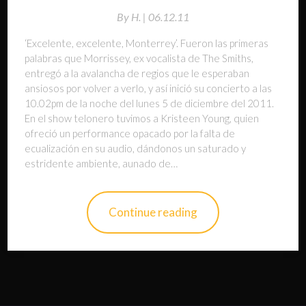
By
H. |
06.12.11
‘Excelente, excelente, Monterrey’. Fueron las primeras
palabras que Morrissey, ex vocalista de The Smiths,
entregó a la avalancha de regios que le esperaban
ansiosos por volver a verlo, y así inició su concierto a las
10.02pm de la noche del lunes 5 de diciembre del 2011.
En el show telonero tuvimos a Kristeen Young, quien
ofreció un performance opacado por la falta de
ecualización en su audio, dándonos un saturado y
estridente ambiente, aunado de…
Continue reading