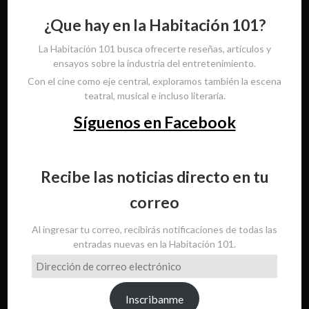
¿Que hay en la Habitación 101?
La Habitación 101 busca ofrecerte reseñas, artículos y
ensayos sobre la industria del entretenimiento.
Con el cine como eje central, exploramos también la escena
teatral, musical e incluso literaria.
Síguenos en Facebook
Recibe las noticias directo en tu
correo
Al ingresar tu correo, recibirás notificaciones de todas las
entradas nuevas en la Habitación 101.
Dirección
de
correo
Inscribanme
electrónico