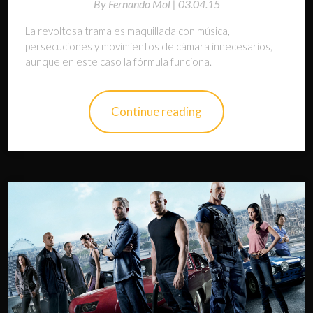
By
Fernando Mol |
03.04.15
La revoltosa trama es maquillada con música,
persecuciones y movimientos de cámara innecesarios,
aunque en este caso la fórmula funciona.
Continue reading