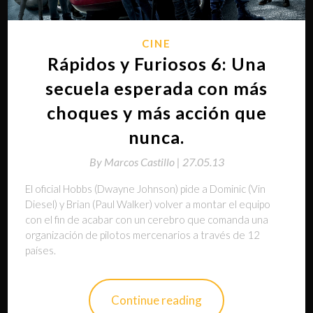
CINE
Rápidos y Furiosos 6: Una
secuela esperada con más
choques y más acción que
nunca.
By
Marcos Castillo |
27.05.13
El oficial Hobbs (Dwayne Johnson) pide a Dominic (Vin
Diesel) y Brian (Paul Walker) volver a montar el equipo
con el fin de acabar con un cerebro que comanda una
organización de pilotos mercenarios a través de 12
países.
Continue reading