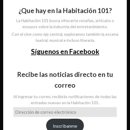
¿Que hay en la Habitación 101?
La Habitación 101 busca ofrecerte reseñas, artículos y
ensayos sobre la industria del entretenimiento.
Con el cine como eje central, exploramos también la escena
teatral, musical e incluso literaria.
Síguenos en Facebook
Recibe las noticias directo en tu
correo
Al ingresar tu correo, recibirás notificaciones de todas las
entradas nuevas en la Habitación 101.
Dirección
de
correo
Inscribanme
electrónico