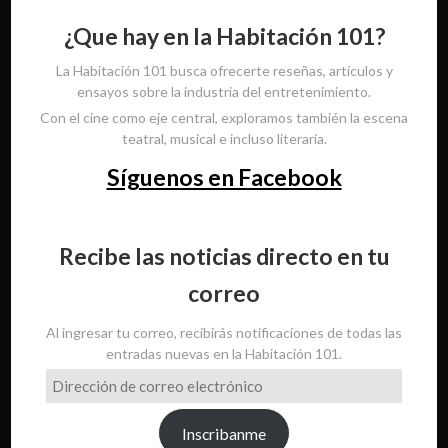
¿Que hay en la Habitación 101?
La Habitación 101 busca ofrecerte reseñas, artículos y
ensayos sobre la industria del entretenimiento.
Con el cine como eje central, exploramos también la escena
teatral, musical e incluso literaria.
Síguenos en Facebook
Recibe las noticias directo en tu
correo
Al ingresar tu correo, recibirás notificaciones de todas las
entradas nuevas en la Habitación 101.
Dirección
de
correo
Inscribanme
electrónico