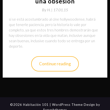
una obsesión
By
H. |
17.01.15
si se está acostumbrado al cine hollywoodense, habrá
que tenerle paciencia, pero la historia lo vale por
completo, ya que estos tres hombres demostrarán que
hay obsesiones en la vida que matan, inclusive aunque
sean buenas, inclusive cuando todo se entrega por un
deporte.
Continue reading
©2026 Habitación 101
| WordPress Theme Design by
Superbthemes