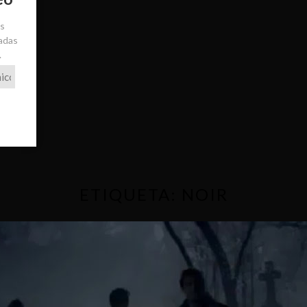
ás
radas
.
ETIQUETA:
NOIR