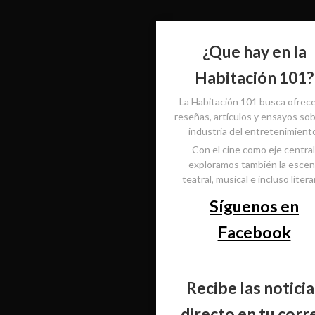
¿Que hay en la
Habitación 101?
La Habitación 101 busca ofrec
reseñas, artículos y ensayos sob
industria del entretenimient
Con el cine como eje central
exploramos también la esce
teatral, musical e incluso literar
Síguenos en
Facebook
Recibe las noticia
directo en tu corr