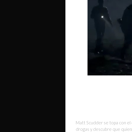
Matt Scudder se topa con el 
drogas y descubre que quiene