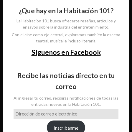
¿Que hay en la Habitación 101?
La Habitación 101 busca ofrecerte reseñas, artículos y
ensayos sobre la industria del entretenimiento.
Con el cine como eje central, exploramos también la escena
teatral, musical e incluso literaria.
Síguenos en Facebook
Recibe las noticias directo en tu
correo
Al ingresar tu correo, recibirás notificaciones de todas las
entradas nuevas en la Habitación 101.
Dirección
de
correo
Inscribanme
electrónico