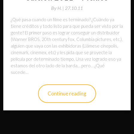
By
H. |
27.10.11
¿Qué pasa cuando un filme es terminado? ¿Cuándo ya
tiene créditos y todo listo para que pueda ser visto por la
gente? El primer paso es lograr conseguir un distribuidor
(Warner BROS, 20th century fox, Columbia pictures, etc.),
alguien que vaya con las exhibidoras (Llámese cinepolis,
cinemark, cinemex, etc) y les pida que se proyecte la
película por determinado tiempo. Una vez logrado eso ya
estamos del otro lado de la barda… pero… ¿Qué
sucede…
Continue reading