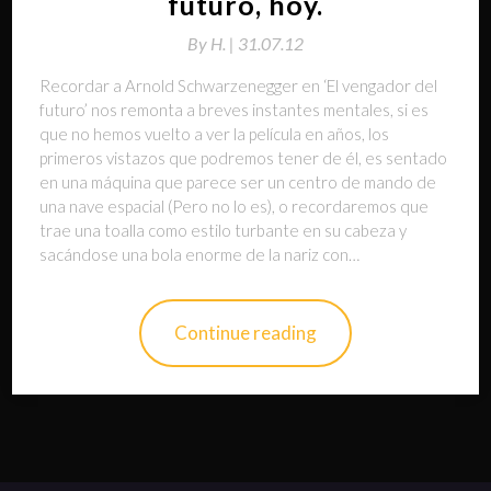
futuro, hoy.
By
H. |
31.07.12
Recordar a Arnold Schwarzenegger en ‘El vengador del
futuro’ nos remonta a breves instantes mentales, si es
que no hemos vuelto a ver la película en años, los
primeros vistazos que podremos tener de él, es sentado
en una máquina que parece ser un centro de mando de
una nave espacial (Pero no lo es), o recordaremos que
trae una toalla como estilo turbante en su cabeza y
sacándose una bola enorme de la nariz con…
Continue reading