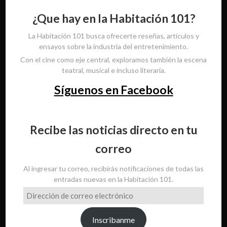
¿Que hay en la Habitación 101?
La Habitación 101 busca ofrecerte reseñas, artículos y
ensayos sobre la industria del entretenimiento.
Con el cine como eje central, exploramos también la escena
teatral, musical e incluso literaria.
Síguenos en Facebook
Recibe las noticias directo en tu
correo
Al ingresar tu correo, recibirás notificaciones de todas las
entradas nuevas en la Habitación 101.
Dirección
de
correo
Inscribanme
electrónico