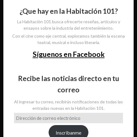
¿Que hay en la Habitación 101?
La Habitación 101 busca ofrecerte reseñas, artículos y
ensayos sobre la industria del entretenimiento.
Con el cine como eje central, exploramos también la escena
teatral, musical e incluso literaria.
Síguenos en Facebook
Recibe las noticias directo en tu
correo
Al ingresar tu correo, recibirás notificaciones de todas las
entradas nuevas en la Habitación 101.
Dirección
de
correo
Inscribanme
electrónico