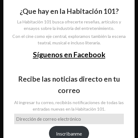
¿Que hay en la Habitación 101?
La Habitación 101 busca ofrecerte reseñas, artículos y
ensayos sobre la industria del entretenimiento.
Con el cine como eje central, exploramos también la escena
teatral, musical e incluso literaria.
Síguenos en Facebook
Recibe las noticias directo en tu
correo
Al ingresar tu correo, recibirás notificaciones de todas las
entradas nuevas en la Habitación 101.
Dirección
de
correo
Inscribanme
electrónico