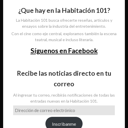
¿Que hay en la Habitación 101?
La Habitación 101 busca ofrecerte reseñas, artículos y
ensayos sobre la industria del entretenimiento.
Con el cine como eje central, exploramos también la escena
teatral, musical e incluso literaria.
Síguenos en Facebook
Recibe las noticias directo en tu
correo
Al ingresar tu correo, recibirás notificaciones de todas las
entradas nuevas en la Habitación 101.
Dirección
de
correo
Inscribanme
electrónico