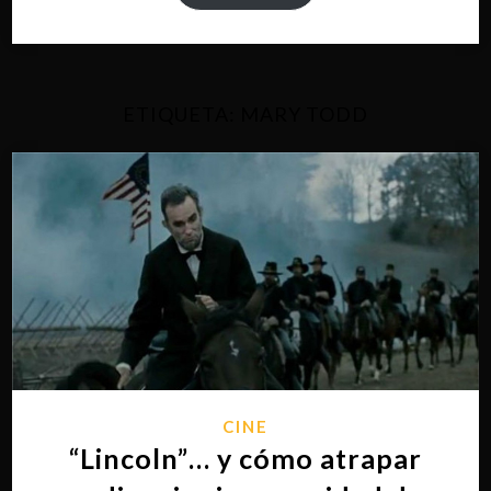
ETIQUETA:
MARY TODD
CINE
“Lincoln”… y cómo atrapar