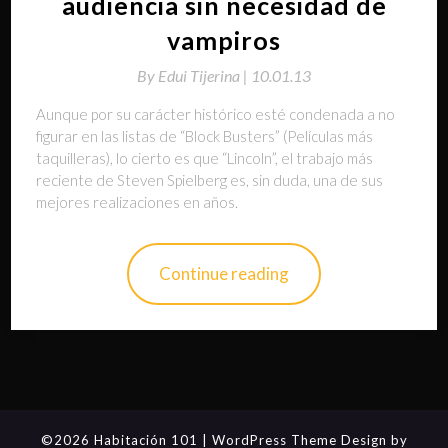
audiencia sin necesidad de
vampiros
By
Edui Tijerina |
10.01.13
Aunque por su carácter histórico esté condenada a no
figurar en las listas de “Block Busters” (Películas más
taquilleras), lo cierto es que “Lincoln”, el trabajo más
reciente de Steven Spielberg es, sin duda, una de sus
mejores realizaciones en años.
Continue reading
©2026 Habitación 101
| WordPress Theme Design by