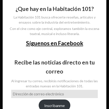
¿Que hay en la Habitación 101?
La Habitación 101 busca ofrecerte reseñas, artículos y
ensayos sobre la industria del entretenimiento.
Con el cine como eje central, exploramos también la escena
teatral, musical e incluso literaria.
Síguenos en Facebook
Recibe las noticias directo en tu
correo
Al ingresar tu correo, recibirás notificaciones de todas las
entradas nuevas en la Habitación 101.
Dirección
de
correo
Inscribanme
electrónico