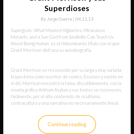
Superdioses
By
Jorge Guerra |
04.11.13
Supergods: What Masked Vigilantes, Miraculous
Mutants, and a Sun God from Smallville Can Teach Us
About Being Human, es el rimbombante título con el que
Grant Morrison disfraza su autobiografía.
Grant Morrison es reconocido por su larga y muy variada
trayectoria como escritor de comics. Escoses y nacido en
el 60, Morrison encontró la fama, discutiblemente, con la
novela gráfica Arkham Asylum y sus textos se reconocen,
fácilmente, por el alto contenido de ocultismo,
contracultura y una narrativa no necesariamente lineal.
Continue reading