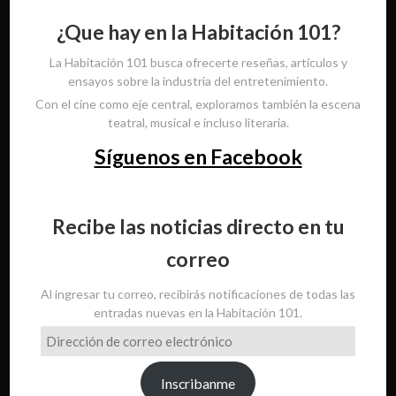
¿Que hay en la Habitación 101?
La Habitación 101 busca ofrecerte reseñas, artículos y
ensayos sobre la industria del entretenimiento.
Con el cine como eje central, exploramos también la escena
teatral, musical e incluso literaria.
Síguenos en Facebook
Recibe las noticias directo en tu
correo
Al ingresar tu correo, recibirás notificaciones de todas las
entradas nuevas en la Habitación 101.
Dirección
de
correo
Inscribanme
electrónico