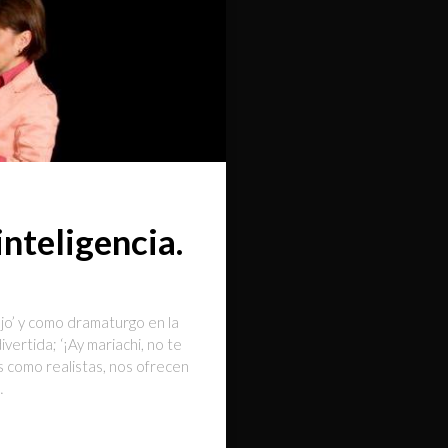
inteligencia.
jo’ y como dramaturgo en la
vertida; ‘¡Ay mariachi, no te
s como realistas, nos ofrecen
…