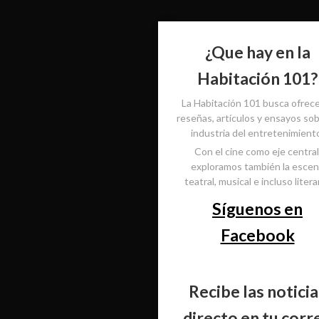
¿Que hay en la
Habitación 101?
La Habitación 101 busca ofrec
reseñas, artículos y ensayos sob
industria del entretenimient
Con el cine como eje central
exploramos también la esce
teatral, musical e incluso literar
Síguenos en
Facebook
Recibe las noticia
directo en tu corr