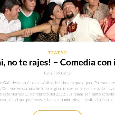
TEATRO
, no te rajes! – Comedia con 
By
H. |
09.02.12
n Galindo después de los éxitos ‘Más bueno que el pan’, ‘Palenque ro
XXI’; vuelve con una historia original, irreverente y sobretodo muy di
les este viernes 10 de febrero del 2012. Sus temas son tanto actuale
 comercial al que podemos estar acostumbrados, se invita al público a