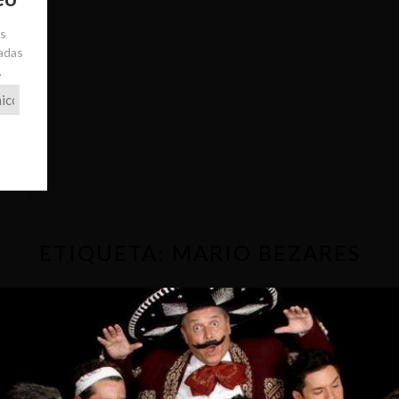
ás
radas
.
ETIQUETA:
MARIO BEZARES