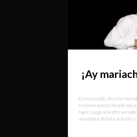
¡Ay mariachi
El reconocido director Herná
reciente puesta ‘Acade-micos 
rajes! Llega al teatro versal
una óptica distinta al teatro