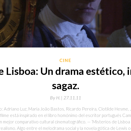
CINE
e Lisboa: Un drama estético, i
sagaz.
By
H. |
27.11.11
o: Adriano Luz, Maria João Bastos, Ricardo Pereira, Clotilde Hesme,
filme está inspirado en el libro homónimo del escritor portugués Cam
n mejor comparativo cultural cinematográfico. — ‘Misterios de Lisbo
ealismo. Algo entre el melodrama social y la novela gótica de Lewis o R