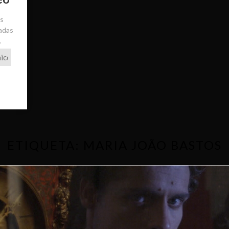
ás
radas
.
ETIQUETA:
MARIA JOÃO BASTOS