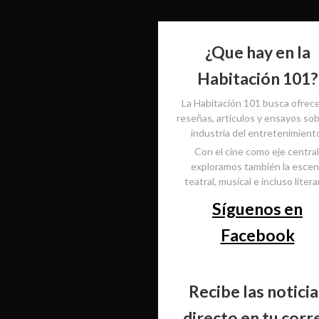
¿Que hay en la
Habitación 101?
La Habitación 101 busca ofrec
reseñas, artículos y ensayos sob
industria del entretenimient
Con el cine como eje central
exploramos también la esce
teatral, musical e incluso literar
Síguenos en
Facebook
Recibe las noticia
directo en tu corr