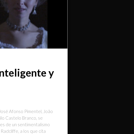
nteligente y
 José Afonso Pimentel, João
ilo Castelo Branco, se
a es de un sentimentalismo
adcliffe, a los que cita