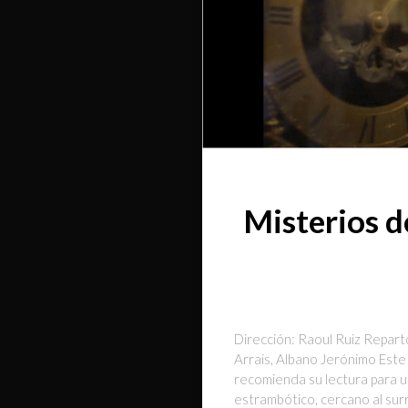
Misterios d
Dirección: Raoul Ruiz Repart
Arrais, Albano Jerónimo Este 
recomienda su lectura para u
estrambótico, cercano al surr