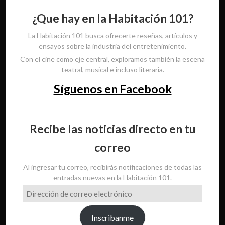
¿Que hay en la Habitación 101?
La Habitación 101 busca ofrecerte reseñas, artículos y
ensayos sobre la industria del entretenimiento.
Con el cine como eje central, exploramos también la escena
teatral, musical e incluso literaria.
Síguenos en Facebook
Recibe las noticias directo en tu
correo
Al ingresar tu correo, recibirás notificaciones de todas las
entradas nuevas en la Habitación 101.
Dirección
de
correo
Inscribanme
electrónico