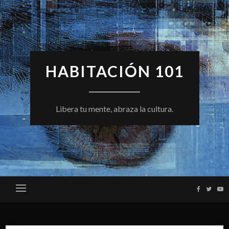
Skip
to
content
HABITACIÓN 101
Libera tu mente, abraza la cultura.