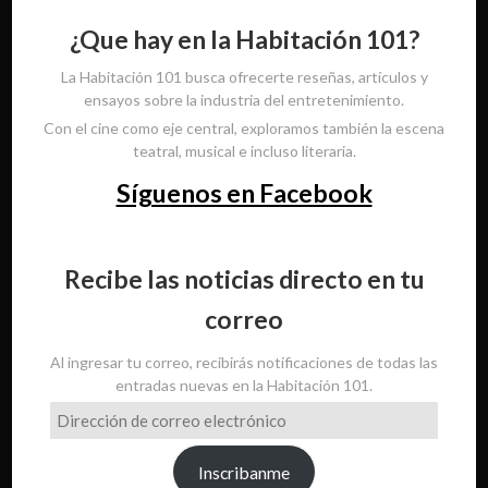
¿Que hay en la Habitación 101?
La Habitación 101 busca ofrecerte reseñas, artículos y
ensayos sobre la industria del entretenimiento.
Con el cine como eje central, exploramos también la escena
teatral, musical e incluso literaria.
Síguenos en Facebook
Recibe las noticias directo en tu
correo
Al ingresar tu correo, recibirás notificaciones de todas las
entradas nuevas en la Habitación 101.
Dirección
de
correo
Inscribanme
electrónico