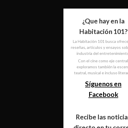
¿Que hay en la
Habitación 101?
La Habitación 101 busca ofrec
reseñas, artículos y ensayos sob
industria del entretenimient
Con el cine como eje central
exploramos también la esce
teatral, musical e incluso literar
Síguenos en
Facebook
Recibe las noticia
directo en tu corr