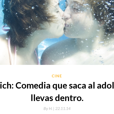
CINE
ch: Comedia que saca al ado
llevas dentro.
By
H. |
22.11.14