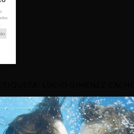
ás
radas
.
ETIQUETA:
LUCIO GIMÉNEZ CACH