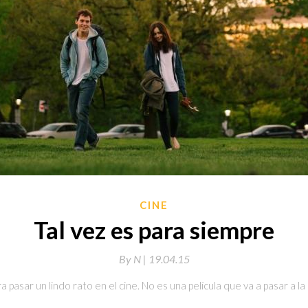
CINE
Tal vez es para siempre
By
N |
19.04.15
a pasar un lindo rato en el cine. No es una película que va a pasar a la