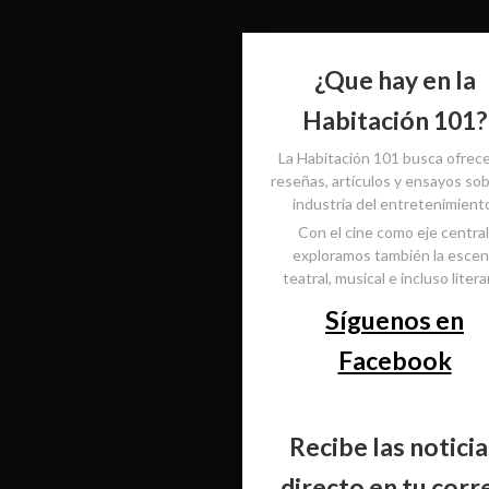
¿Que hay en la
Habitación 101?
La Habitación 101 busca ofrec
reseñas, artículos y ensayos sob
industria del entretenimient
Con el cine como eje central
exploramos también la esce
teatral, musical e incluso literar
Síguenos en
Facebook
Recibe las noticia
directo en tu corr