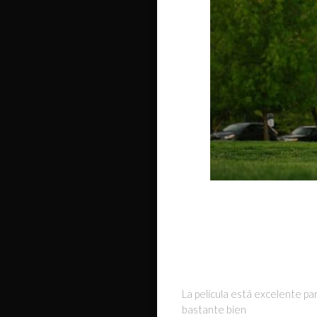
La película está excelente par
bastante bien