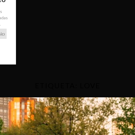
ás
radas
.
ETIQUETA:
LOVE