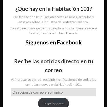
¿Que hay en la Habitación 101?
La Habitación 101 busca ofrecerte reseñas, artículos y
ensayos sobre la industria del entretenimiento.
Con el cine como eje central, exploramos también la escena
teatral, musical e incluso literaria.
Síguenos en Facebook
Recibe las noticias directo en tu
correo
Al ingresar tu correo, recibirás notificaciones de todas las
entradas nuevas en la Habitación 101.
Dirección
de
correo
Inscribanme
electrónico