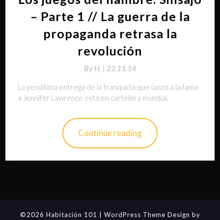
– Parte 1 // La guerra de la
propaganda retrasa la
revolución
By
H. |
22.11.14
La penúltima entrega de la franquicia que lanzó a la fama
a Jennifer Lawrence está en cartelera mundial.
Continue reading
©2026 Habitación 101
| WordPress Theme Design by