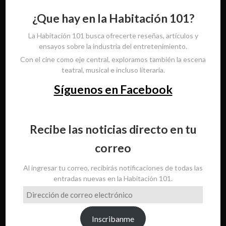
¿Que hay en la Habitación 101?
La Habitación 101 busca ofrecerte reseñas, artículos y
ensayos sobre la industria del entretenimiento.
Con el cine como eje central, exploramos también la escena
teatral, musical e incluso literaria.
Síguenos en Facebook
Recibe las noticias directo en tu
correo
Al ingresar tu correo, recibirás notificaciones de todas las
entradas nuevas en la Habitación 101.
Dirección
de
correo
Inscribanme
electrónico