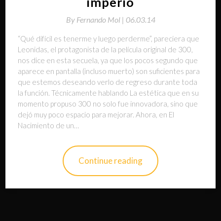
imperio
By
Fernando Mol |
06.03.14
“Qué difícil es tenerme y luego perderme”, pareciera que
Leonidas, el protagonista de la película original de 300,
nos dice en esta secuela, ya que los pocos segundo que
aparece en pantalla (incluso muerto) son suficientes para
que estemos deseando verlo de regreso durante toda
la función. Técnicamente hablando La estética que en su
momento propuso 300 no solo fue innovadora, sino que
dejó muy poco espacio para mejorar. Ahora, en El
Nacimiento de un…
Continue reading