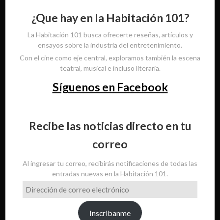
¿Que hay en la Habitación 101?
La Habitación 101 busca ofrecerte reseñas, artículos y
ensayos sobre la industria del entretenimiento.
Con el cine como eje central, exploramos también la escena
teatral, musical e incluso literaria.
Síguenos en Facebook
Recibe las noticias directo en tu
correo
Al ingresar tu correo, recibirás notificaciones de todas las
entradas nuevas en la Habitación 101.
Dirección
de
correo
Inscribanme
electrónico