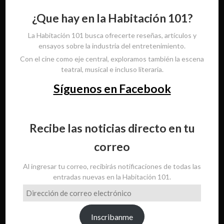
¿Que hay en la Habitación 101?
La Habitación 101 busca ofrecerte reseñas, artículos y
ensayos sobre la industria del entretenimiento.
Con el cine como eje central, exploramos también la escena
teatral, musical e incluso literaria.
Síguenos en Facebook
Recibe las noticias directo en tu
correo
Al ingresar tu correo, recibirás notificaciones de todas las
entradas nuevas en la Habitación 101.
Dirección
de
correo
Inscribanme
electrónico