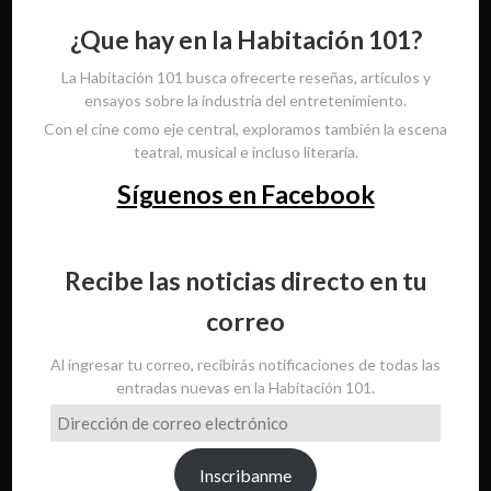
¿Que hay en la Habitación 101?
La Habitación 101 busca ofrecerte reseñas, artículos y
ensayos sobre la industria del entretenimiento.
Con el cine como eje central, exploramos también la escena
teatral, musical e incluso literaria.
Síguenos en Facebook
Recibe las noticias directo en tu
correo
Al ingresar tu correo, recibirás notificaciones de todas las
entradas nuevas en la Habitación 101.
Dirección
de
correo
Inscribanme
electrónico