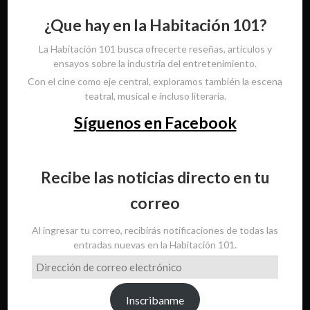
¿Que hay en la Habitación 101?
La Habitación 101 busca ofrecerte reseñas, artículos y
ensayos sobre la industria del entretenimiento.
Con el cine como eje central, exploramos también la escena
teatral, musical e incluso literaria.
Síguenos en Facebook
Recibe las noticias directo en tu
correo
Al ingresar tu correo, recibirás notificaciones de todas las
entradas nuevas en la Habitación 101.
Dirección
de
correo
Inscribanme
electrónico