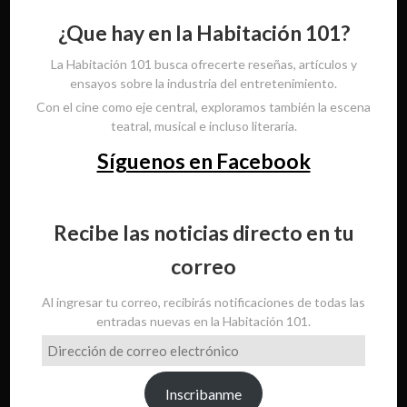
¿Que hay en la Habitación 101?
La Habitación 101 busca ofrecerte reseñas, artículos y
ensayos sobre la industria del entretenimiento.
Con el cine como eje central, exploramos también la escena
teatral, musical e incluso literaria.
Síguenos en Facebook
Recibe las noticias directo en tu
correo
Al ingresar tu correo, recibirás notificaciones de todas las
entradas nuevas en la Habitación 101.
Dirección
de
correo
Inscribanme
electrónico