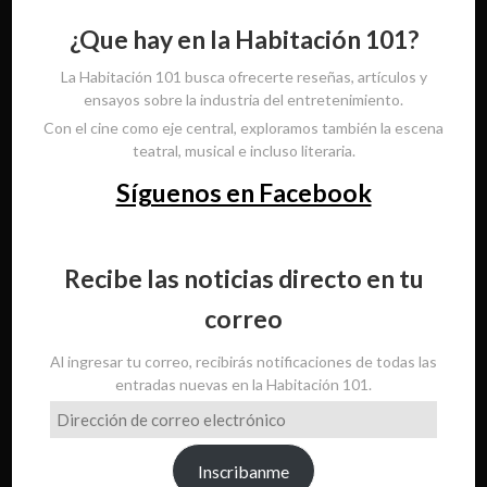
¿Que hay en la Habitación 101?
La Habitación 101 busca ofrecerte reseñas, artículos y
ensayos sobre la industria del entretenimiento.
Con el cine como eje central, exploramos también la escena
teatral, musical e incluso literaria.
Síguenos en Facebook
Recibe las noticias directo en tu
correo
Al ingresar tu correo, recibirás notificaciones de todas las
entradas nuevas en la Habitación 101.
Dirección
de
correo
Inscribanme
electrónico