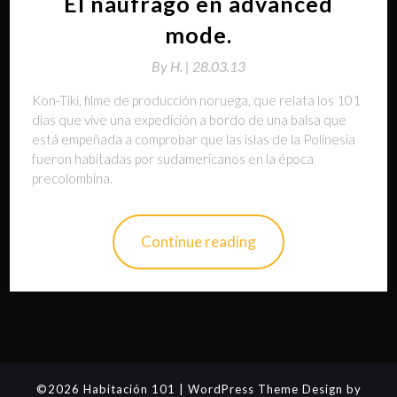
El náufrago en advanced
mode.
By
H. |
28.03.13
Kon-Tiki, filme de producción noruega, que relata los 101
días que vive una expedición a bordo de una balsa que
está empeñada a comprobar que las islas de la Polinesia
fueron habitadas por sudamericanos en la época
precolombina.
Continue reading
©2026 Habitación 101
| WordPress Theme Design by