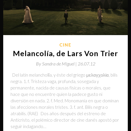
CINE
Melancolía, de Lars Von Trier
By
Sandra de Miguel |
26.07.12
Del latín melancholĭa, y éste del griego μελαγχολία, bilis
negra. 1. f. Tristeza vaga, profunda, sosegada y
permanente, nacida de causas físicas o morales, que
hace que no encuentre quien la padece gusto ni
diversión en nada. 2. f. Med. Monomanía en que dominan
las afecciones morales tristes. 3. f. ant. Bilis negra o
atrabilis. (RAE) Dos años después del estreno de
Anticristo, el polémico director de cine danés apostó por
seguir indagando…