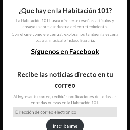
¿Que hay en la Habitación 101?
La Habitación 101 busca ofrecerte reseñas, artículos y
ensayos sobre la industria del entretenimiento.
Con el cine como eje central, exploramos también la escena
teatral, musical e incluso literaria.
Síguenos en Facebook
Recibe las noticias directo en tu
correo
Al ingresar tu correo, recibirás notificaciones de todas las
entradas nuevas en la Habitación 101.
Dirección
de
correo
Inscribanme
electrónico