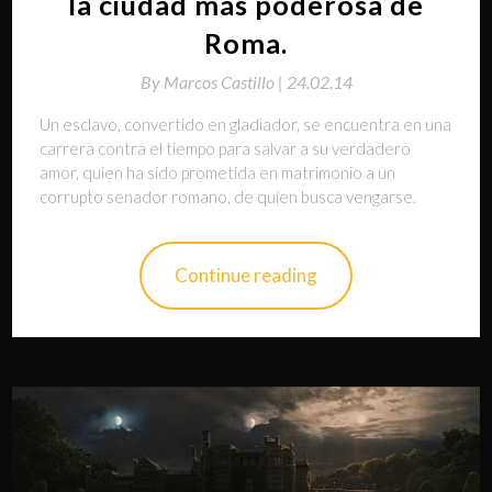
la ciudad más poderosa de
Roma.
By
Marcos Castillo |
24.02.14
Un esclavo, convertido en gladiador, se encuentra en una
carrera contra el tiempo para salvar a su verdadero
amor, quien ha sido prometida en matrimonio a un
corrupto senador romano, de quien busca vengarse.
Continue reading