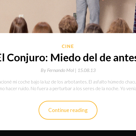
CINE
l Conjuro: Miedo del de ante
By
Fernando Mol |
15.08.13
ioné mi coche bajo la luz de los arbotantes. El asfalto húmedo chac
 no hacer ruido. No fuera a perturbar a los seres de la noche. Yo vení
Continue reading