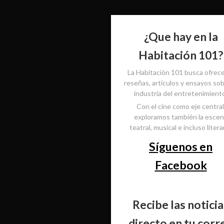
¿Que hay en la
Habitación 101?
La Habitación 101 busca ofrec
reseñas, artículos y ensayos sob
industria del entretenimient
Con el cine como eje central
exploramos también la esce
teatral, musical e incluso literar
Síguenos en
Facebook
Recibe las noticia
directo en tu corr