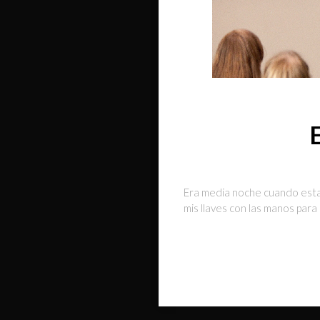
E
Era media noche cuando estac
mis llaves con las manos para