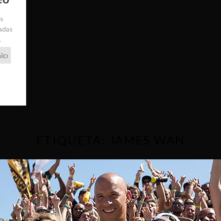
ás
radas
.
ETIQUETA:
JAMES WAN