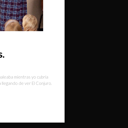
s.
ualeaba mientras yo cubría
a llegando de ver El Conjuro.