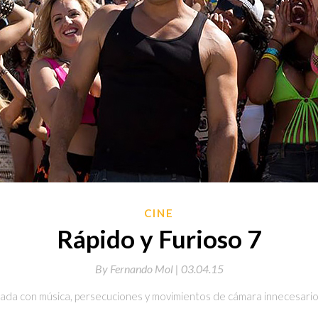
CINE
Rápido y Furioso 7
By
Fernando Mol |
03.04.15
lada con música, persecuciones y movimientos de cámara innecesario