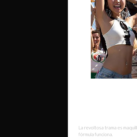
La revoltosa trama es maquil
fórmula funciona.