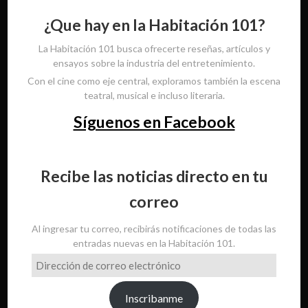
¿Que hay en la Habitación 101?
La Habitación 101 busca ofrecerte reseñas, artículos y
ensayos sobre la industria del entretenimiento.
Con el cine como eje central, exploramos también la escena
teatral, musical e incluso literaria.
Síguenos en Facebook
Recibe las noticias directo en tu
correo
Al ingresar tu correo, recibirás notificaciones de todas las
entradas nuevas en la Habitación 101.
Dirección
de
correo
Inscribanme
electrónico