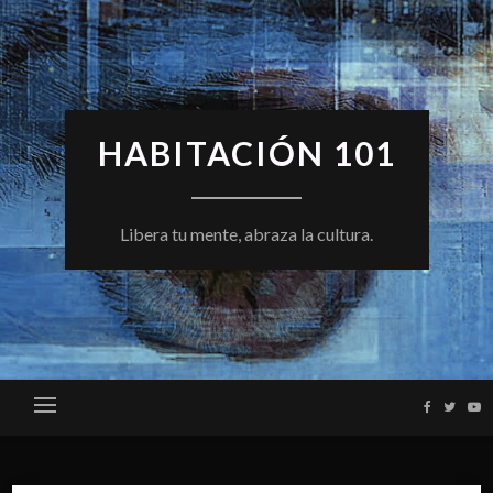
Skip
to
content
HABITACIÓN 101
Libera tu mente, abraza la cultura.