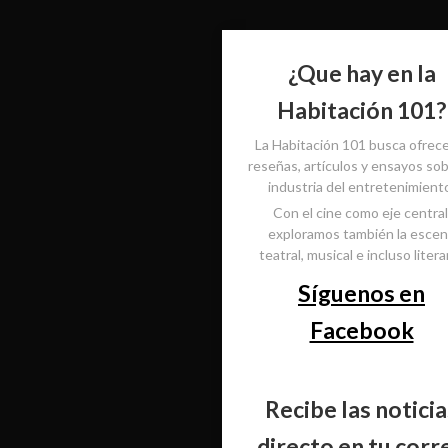
¿Que hay en la
Habitación 101?
La Habitación 101 busca ofrec
reseñas, artículos y ensayos sob
industria del entretenimient
Con el cine como eje central
exploramos también la esce
teatral, musical e incluso literar
Síguenos en
Facebook
Recibe las noticia
directo en tu corr