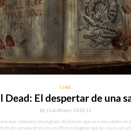
CINE
l Dead: El despertar de una s
By
J Luis Rivera |
01.05.13
ria que comienza con un grupo de jóvenes que va a una cabaña en el
o fin de semana de locura, es difícil no imaginar que las cosas van a 