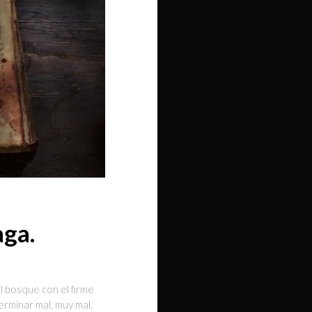
aga.
 bosque con el firme
terminar mal, muy mal.