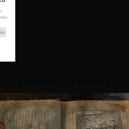
ás
radas
.
ETIQUETA:
IT’S MURDER