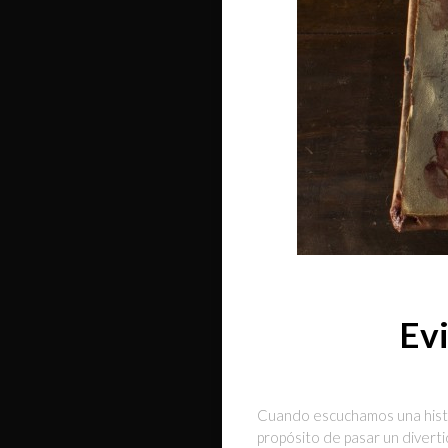
Evi
Cuando escuchamos una histo
propósito de pasar un divertid