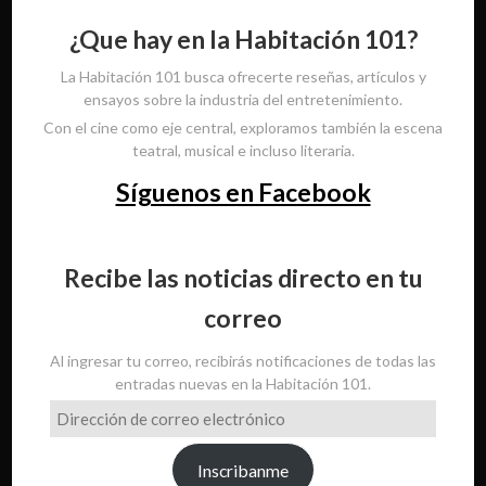
¿Que hay en la Habitación 101?
La Habitación 101 busca ofrecerte reseñas, artículos y
ensayos sobre la industria del entretenimiento.
Con el cine como eje central, exploramos también la escena
teatral, musical e incluso literaria.
Síguenos en Facebook
Recibe las noticias directo en tu
correo
Al ingresar tu correo, recibirás notificaciones de todas las
entradas nuevas en la Habitación 101.
Dirección
de
correo
Inscribanme
electrónico