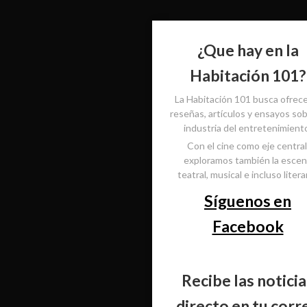
¿Que hay en la
Habitación 101?
La Habitación 101 busca ofrec
reseñas, artículos y ensayos sob
industria del entretenimient
Con el cine como eje central
exploramos también la esce
teatral, musical e incluso literar
Síguenos en
Facebook
Recibe las noticia
directo en tu corr