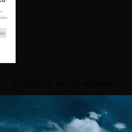
ás
radas
.
ETIQUETA:
HUGO WEAVING