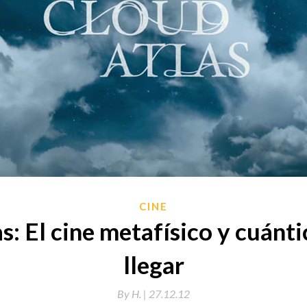
CINE
s: El cine metafísico y cuánti
llegar
By
H. |
27.12.12