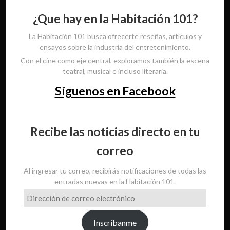
¿Que hay en la Habitación 101?
La Habitación 101 busca ofrecerte reseñas, artículos y
ensayos sobre la industria del entretenimiento.
Con el cine como eje central, exploramos también la escena
teatral, musical e incluso literaria.
Síguenos en Facebook
Recibe las noticias directo en tu
correo
Al ingresar tu correo, recibirás notificaciones de todas las
entradas nuevas en la Habitación 101.
Dirección
de
correo
Inscribanme
electrónico