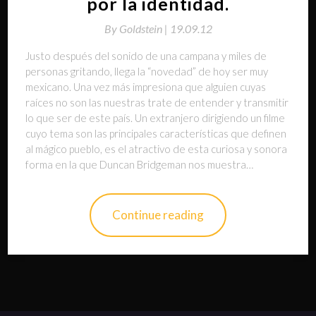
por la identidad.
By
Goldstein |
19.09.12
Justo después del sonido de una campana y miles de
personas gritando, llega la “novedad” de hoy ser muy
mexicano. Una vez más impresiona que alguien cuyas
raíces no son las nuestras trate de entender y transmitir
lo que ser de este país. Un extranjero dirigiendo un filme
cuyo tema son las principales características que definen
al mágico pueblo, es el atractivo de esta curiosa y sonora
forma en la que Duncan Bridgeman nos muestra…
Continue reading