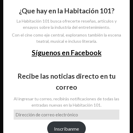
¿Que hay en la Habitación 101?
La Habitación 101 busca ofrecerte reseñas, artículos y
ensayos sobre la industria del entretenimiento.
Con el cine como eje central, exploramos también la escena
teatral, musical e incluso literaria.
Síguenos en Facebook
Recibe las noticias directo en tu
correo
Al ingresar tu correo, recibirás notificaciones de todas las
entradas nuevas en la Habitación 101.
Dirección
de
correo
Inscribanme
electrónico