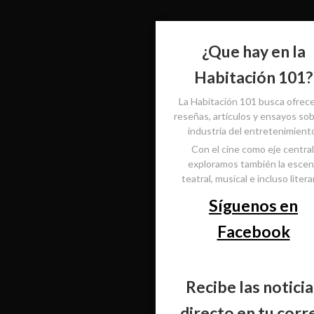
¿Que hay en la
Habitación 101?
La Habitación 101 busca ofrec
reseñas, artículos y ensayos sob
industria del entretenimient
Con el cine como eje central
exploramos también la esce
teatral, musical e incluso literar
Síguenos en
Facebook
Recibe las noticia
directo en tu corr