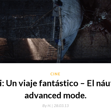
CINE
: Un viaje fantástico – El ná
advanced mode.
By
H. |
28.03.13