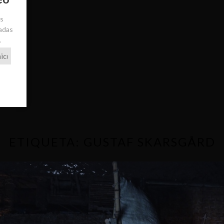
ás
radas
.
ETIQUETA:
GUSTAF SKARSGÅRD