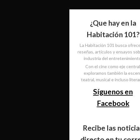
¿Que hay en la
Habitación 101?
La Habitación 101 busca ofrec
reseñas, artículos y ensayos sob
industria del entretenimient
Con el cine como eje central
exploramos también la esce
teatral, musical e incluso literar
Síguenos en
Facebook
Recibe las noticia
directo en tu corr