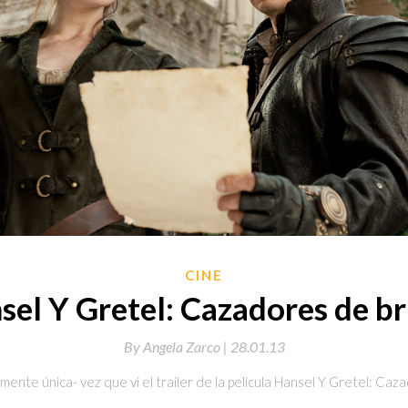
CINE
sel Y Gretel: Cazadores de br
By
Angela Zarco |
28.01.13
ente única- vez que vi el trailer de la película Hansel Y Gretel: Caz