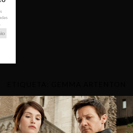
ás
radas
.
ETIQUETA:
GEMMA ARTENTON