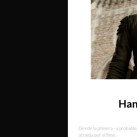
Han
Desde la primera –y probablem
atraída por el filme.