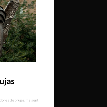
ujas
adores de brujas, me sentí