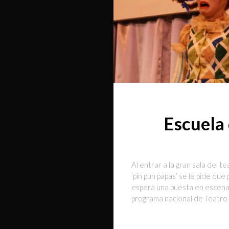
Escuela 
Al entrar a la gran sala del t
‘pin pun papas’ se le pide que
espera una puesta en escena 
programa nacional de Teatro