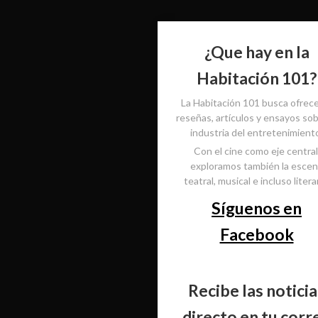
¿Que hay en la
Habitación 101?
La Habitación 101 busca ofrec
reseñas, artículos y ensayos sob
industria del entretenimient
Con el cine como eje central
exploramos también la esce
teatral, musical e incluso literar
Síguenos en
Facebook
Recibe las noticia
directo en tu corr