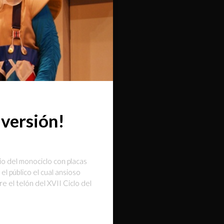
iversión!
rio del monociclo con placas
el público el cual ansioso
 el telón del XVII Ciclo del