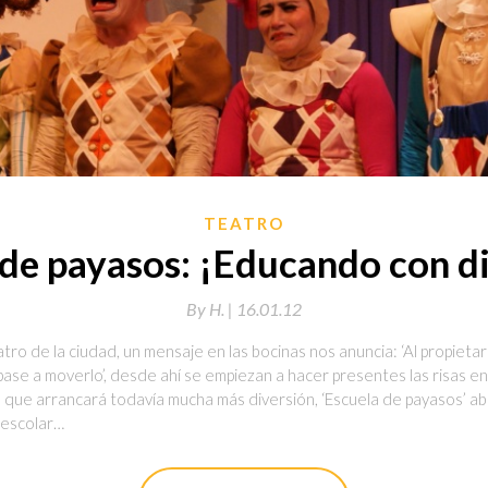
TEATRO
de payasos: ¡Educando con d
By
H. |
16.01.12
eatro de la ciudad, un mensaje en las bocinas nos anuncia: ‘Al propieta
 pase a moverlo’, desde ahí se empiezan a hacer presentes las risas en 
que arrancará todavía mucha más diversión, ‘Escuela de payasos’ abre
 escolar…