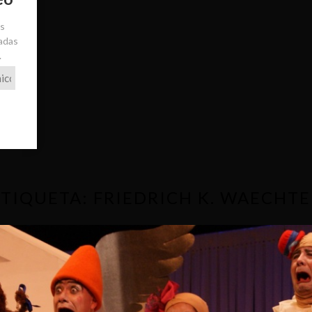
ás
radas
.
ETIQUETA:
FRIEDRICH K. WAECHTE