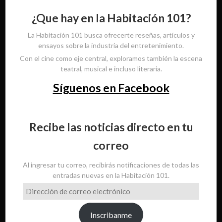
¿Que hay en la Habitación 101?
La Habitación 101 busca ofrecerte reseñas, artículos y
ensayos sobre la industria del entretenimiento.
Con el cine como eje central, exploramos también la escena
teatral, musical e incluso literaria.
Síguenos en Facebook
Recibe las noticias directo en tu
correo
Al ingresar tu correo, recibirás notificaciones de todas las
entradas nuevas en la Habitación 101.
Dirección
de
correo
Inscribanme
electrónico