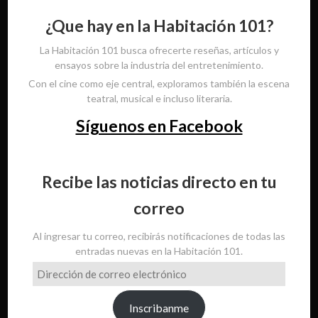
¿Que hay en la Habitación 101?
La Habitación 101 busca ofrecerte reseñas, artículos y
ensayos sobre la industria del entretenimiento.
Con el cine como eje central, exploramos también la escena
teatral, musical e incluso literaria.
Síguenos en Facebook
Recibe las noticias directo en tu
correo
Al ingresar tu correo, recibirás notificaciones de todas las
entradas nuevas en la Habitación 101.
Dirección
de
correo
Inscribanme
electrónico