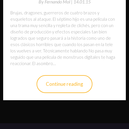
By
Fernando Mol |
14.01.15
Brujas, dragones, guerreros de cuatro brazos y
esqueletos al ataque. El séptimo hijo es una película con
una trama muy sencilla y repleta de clichés, pero con un
diseño de producción y efectos especiales tan bien
logrados que seguro pasará a la historia como uno de
esos clásicos horribles que cuando los pasan en la tele
los vuelves a ver. Técnicamente hablando No pasa muy
seguido que una película de monstruos digitales te haga
reaccionar. El asombro…
Continue reading