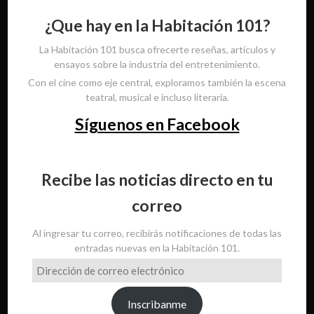
¿Que hay en la Habitación 101?
La Habitación 101 busca ofrecerte reseñas, artículos y
ensayos sobre la industria del entretenimiento.
Con el cine como eje central, exploramos también la escena
teatral, musical e incluso literaria.
Síguenos en Facebook
Recibe las noticias directo en tu
correo
Al ingresar tu correo, recibirás notificaciones de todas las
entradas nuevas en la Habitación 101.
Dirección
de
correo
Inscribanme
electrónico