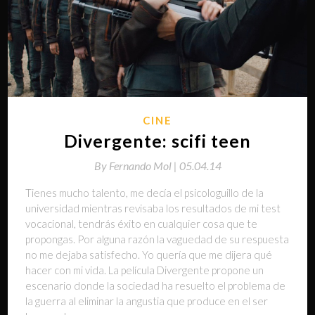
CINE
Divergente: scifi teen
By
Fernando Mol |
05.04.14
Tienes mucho talento, me decía el psicologuillo de la
universidad mientras revisaba los resultados de mi test
vocacional, tendrás éxito en cualquier cosa que te
propongas. Por alguna razón la vaguedad de su respuesta
no me dejaba satisfecho. Yo quería que me dijera qué
hacer con mi vida. La película Divergente propone un
escenario donde la sociedad ha resuelto el problema de
la guerra al eliminar la angustia que produce en el ser