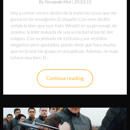
By
Fernando Mol |
20.03.15
Voy a contar con los dedos de la mano las cosas que me
gustaron de Insurgente. El chiquitín Con este dedito
señalo lo bien que luce Kate Winslet en su personaje de
Jeanine, la líder malvada de una sociedad al borde del
colapso. Con su peinado de estirada y sus vestidos
elegantes pero ajustados, puedo decir que hace mucho
que no la veía tan guapa en una película. Además, de mala
la hace muy bien. El…
Continue reading