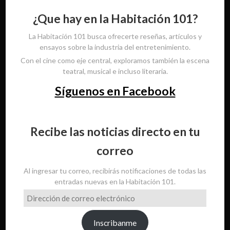
¿Que hay en la Habitación 101?
La Habitación 101 busca ofrecerte reseñas, artículos y
ensayos sobre la industria del entretenimiento.
Con el cine como eje central, exploramos también la escena
teatral, musical e incluso literaria.
Síguenos en Facebook
Recibe las noticias directo en tu
correo
Al ingresar tu correo, recibirás notificaciones de todas las
entradas nuevas en la Habitación 101.
Dirección
de
correo
Inscribanme
electrónico